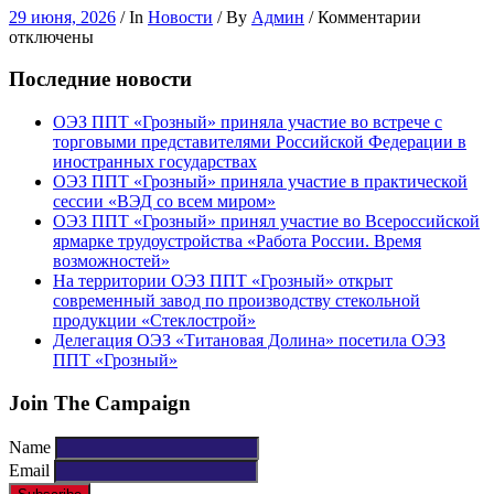
к
29 июня, 2026
/ In
Новости
/ By
Админ
/
Комментарии
записи
отключены
ОЭЗ
ППТ
Последние новости
«Грозный
принял
ОЭЗ ППТ «Грозный» приняла участие во встрече с
участие
торговыми представителями Российской Федерации в
во
иностранных государствах
Всеросси
ОЭЗ ППТ «Грозный» приняла участие в практической
ярмарке
сессии «ВЭД со всем миром»
трудоуст
ОЭЗ ППТ «Грозный» принял участие во Всероссийской
«Работа
ярмарке трудоустройства «Работа России. Время
России.
возможностей»
Время
На территории ОЭЗ ППТ «Грозный» открыт
возможно
современный завод по производству стекольной
продукции «Стеклострой»
Делегация ОЭЗ «Титановая Долина» посетила ОЭЗ
ППТ «Грозный»
Join The Campaign
Name
Email