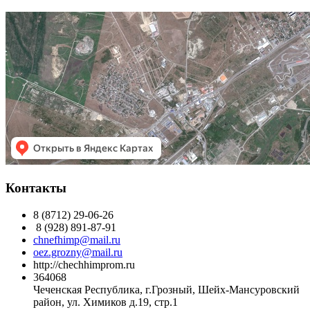
Контакты
8 (8712) 29-06-26
8 (928) 891-87-91
chnefhimp@mail.ru
oez.grozny@mail.ru
http://chechhimprom.ru
364068
Чеченская Республика, г.Грозный, Шейх-Мансуровский
район, ул. Химиков д.19, стр.1