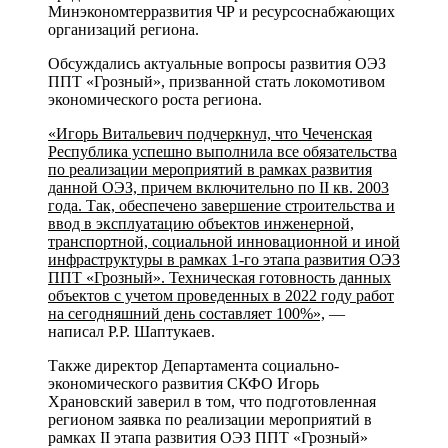
Минэкономтерразвития ЧР и ресурсоснабжающих
организаций региона.
Обсуждались актуальные вопросы развития ОЭЗ
ППТ «Грозный», призванной стать локомотивом
экономического роста региона.
«Игорь Витальевич подчеркнул, что Чеченская
Республика успешно выполнила все обязательства
по реализации мероприятий в рамках развития
данной ОЭЗ, причем включительно по II кв. 2003
года. Так, обеспечено завершение строительства и
ввод в эксплуатацию объектов инженерной,
транспортной, социальной инновационной и иной
инфраструктуры в рамках 1-го этапа развития ОЭЗ
ППТ «Грозный». Техническая готовность данных
объектов с учетом проведенных в 2022 году работ
на сегодняшний день составляет 100%»,
—
написал Р.Р. Шаптукаев.
Также директор Департамента социально-
экономического развития СКФО Игорь
Храновский заверил в том, что подготовленная
регионом заявка по реализации мероприятий в
рамках II этапа развития ОЭЗ ППТ «Грозный»