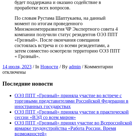
будет поддержана и оказано содействие в
проработке всех вопросов.
По словам Рустама Шаптукаева, на данный
момент по итогам проведенного
Минэкономтерразвития ЧР Экспертного совета 4
компании получили статус резидентов ОЭЗ ППТ
«Грозный». После окончания совещания
состоялась встреча и со всеми резидентами, а
затем совместно осмотрели территорию ОЭЗ ППТ
« Грозный».
к
14 июля, 2023
/ In
Новости
/ By
admin
/
Комментарии
записи
отключены
Завершено
строительс
Последние новости
объектов
инфрастру
ОЭЗ ППТ «Грозный» приняла участие во встрече с
ОЭЗ
торговыми представителями Российской Федерации в
ППТ
иностранных государствах
«Грозный»
ОЭЗ ППТ «Грозный» приняла участие в практической
сессии «ВЭД со всем миром»
ОЭЗ ППТ «Грозный» принял участие во Всероссийской
ярмарке трудоустройства «Работа России. Время
возможностей»