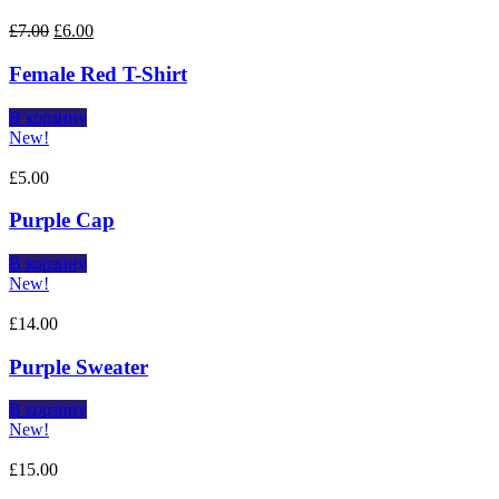
£
7.00
£
6.00
Female Red T-Shirt
В корзину
New!
£
5.00
Purple Cap
В корзину
New!
£
14.00
Purple Sweater
В корзину
New!
£
15.00